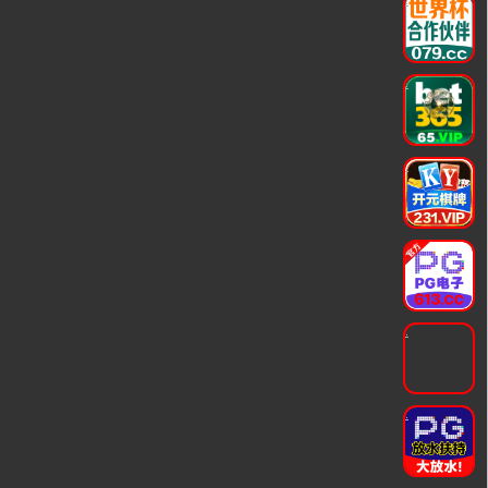
.
.
.
.
.
.